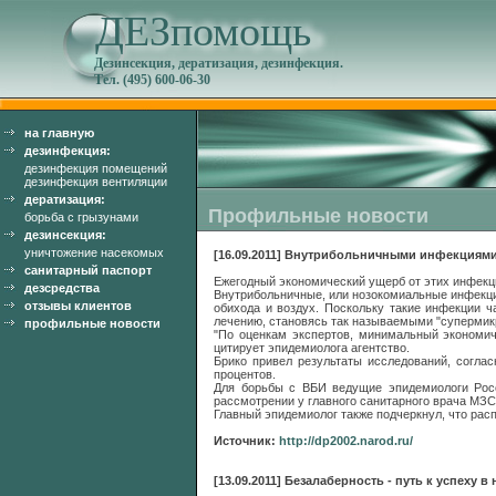
ДЕЗпомощь
Дезинсекция, дератизация, дезинфекция.
Тел. (495) 600-06-30
на главную
дезинфекция:
дезинфекция помещений
дезинфекция вентиляции
дератизация:
Профильные новости
борьба с грызунами
дезинсекция:
уничтожение насекомых
[16.09.2011] Внутрибольничными инфекциями
санитарный паспорт
Ежегодный экономический ущерб от этих инфекц
дезсредства
Внутрибольничные, или нозокомиальные инфекции
отзывы клиентов
обихода и воздух. Поскольку такие инфекции ч
лечению, становясь так называемыми "супермик
профильные новости
"По оценкам экспертов, минимальный экономич
цитирует эпидемиолога агентство.
Брико привел результаты исследований, согла
процентов.
Для борьбы с ВБИ ведущие эпидемиологи Росс
рассмотрении у главного санитарного врача МЗС
Главный эпидемиолог также подчеркнул, что рас
Источник:
http://dp2002.narod.ru/
[13.09.2011] Безалаберность - путь к успеху в 