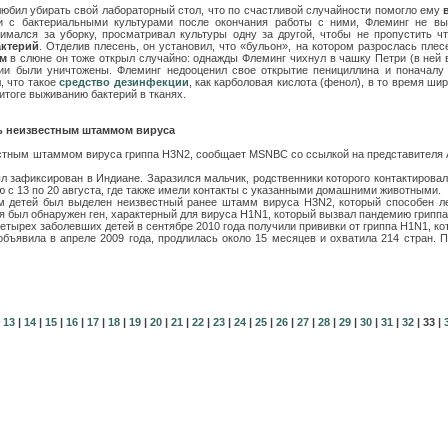
любил убирать свой лабораторный стол, что по счастливой случайности помогло ему
и с бактериальными культурами после окончания работы с ними, Флеминг не вы
имался за уборку, просматривал культуры одну за другой, чтобы не пропустить ч
актерий
. Отделив плесень, он установил, что «бульон», на котором разрослась пле
м
в слюне он тоже открыл случайно: однажды Флеминг чихнул в чашку Петри (в ней 
рии были уничтожены. Флеминг недооценил свое открытие пенициллина и поначалу 
, что такое
средство дезинфекции
, как карболовая кислота (фенол), в то время ш
итоге выживанию бактерий в тканях.
сь неизвестным штаммом вируса
стным штаммом вируса гриппа H3N2, сообщает MSNBC со ссылкой на представителя 
л зафиксирован в Индиане. Заразился мальчик, родственники которого контактирова
ю с 13 по 20 августа, где также имели контакты с указанными домашними животными.
ом детей был выделен неизвестный ранее штамм вируса H3N2, который способен лег
я был обнаружен ген, характерный для вируса H1N1, который вызвал пандемию гриппа 
четырех заболевших детей в сентябре 2010 года получили прививки от гриппа H1N1, 
бъявила в апреле 2009 года, продлилась около 15 месяцев и охватила 214 стран.
13
|
14
|
15
|
16
|
17
|
18
|
19
|
20
|
21
|
22
|
23
|
24
|
25
|
26
|
27
|
28
|
29
|
30
|
31
|
32
|
33
|