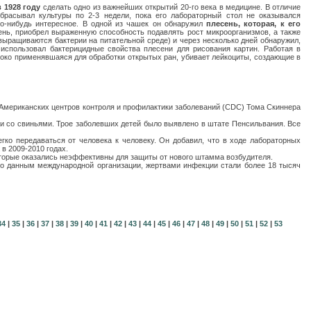
в 1928 году
сделать одно из важнейших открытий 20-го века в медицине. В отличие
брасывал культуры по 2-3 недели, пока его лабораторный стол не оказывался
то-нибудь интересное. В одной из чашек он обнаружил
плесень, которая, к его
сень, приобрел выраженную способность подавлять рост микроорганизмов, а также
выращиваются бактерии на питательной среде) и через несколько дней обнаружил,
использовал бактерицидные свойства плесени для рисования картин. Работая в
ироко применявшаяся для обработки открытых ран, убивает лейкоциты, создающие в
Американских центров контроля и профилактики заболеваний (CDC) Тома Скиннера
ли со свиньями. Трое заболевших детей было выявлено в штате Пенсильвания. Все
ко передаваться от человека к человеку. Он добавил, что в ходе лабораторных
в 2009-2010 годах.
которые оказались неэффективны для защиты от нового штамма возбудителя.
 По данным международной организации, жертвами инфекции стали более 18 тысяч
34
|
35
|
36
|
37
|
38
|
39
|
40
|
41
|
42
|
43
|
44
|
45
|
46
|
47
|
48
|
49
|
50
|
51
|
52
|
53