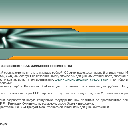
 заражаются до 2,5 миллионов россиян в год
ий оценивается в пять миллиардов рублей. Об этом рассказал главный эпидемиолог 
 (ВБИ), как следует из названия, циркулируют в медицинских стационарах, заражая 
асто контактируют с антисептиками,
дезинфицирующими средствами
и антибиоти
робами".
еский ущерб в России от ВБИ ежегодно составляет пять миллиардов рублей. Ни од
сно которым ежегодно ВБИ заражаются до восьми процентов, или 2,5 миллионов ро
ии разработали новую концепцию государственной политики по профилактике эти
Р РФ Геннадия Онищенко и, возможно, скоро будет утверждена.
пространение ВБИ требует масштабного обновления медицинской техники.
науке