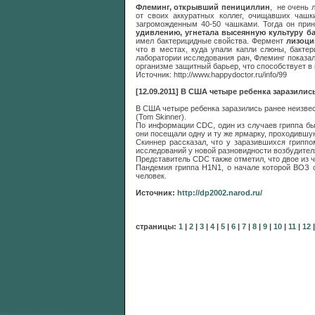
Флеминг, открывший пенициллин
, не очень 
от своих аккуратных коллег, очищавших чашк
загроможденным 40-50 чашками. Тогда он прин
удивлению, угнетала высеянную культуру б
имел бактерицидные свойства.
Фермент
лизоци
что в местах, куда упали капли слюны, бакте
лаборатории исследования ран, Флеминг показал
организме защитный барьер, что способствует в 
Источник: http://www.happydoctor.ru/info/99
[12.09.2011] В США четыре ребенка заразили
В США четыре ребенка заразились ранее неизве
(Tom Skinner).
По информации CDC, один из случаев гриппа бы
они посещали одну и ту же ярмарку, проходившу
Скиннер рассказал, что у заразившихся грипп
исследований у новой разновидности возбудител
Представитель CDC также отметил, что двое из 
Пандемия гриппа H1N1, о начале которой ВОЗ о
человек.
Источник:
http://dp2002.narod.ru/
страницы:
1
|
2
|
3
|
4
|
5
|
6
|
7
|
8
|
9
|
10
|
11
|
12
|